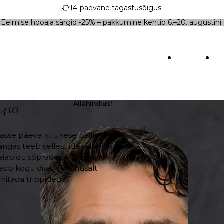
14-päevane tagastusõigus
Eelmise hooaja särgid -25% – pakkumine kehtib 6.–20. augustini.
ESILEHT
P
t
/
Pood
/
Meeste särgid
/ Valge sidrunitega linane meeste triiksä
1410
Allahindlus!
gasse päeva killukese päikest.
angas teeb sellest ideaalse
 aiapidu sõpradega. Sisemine
seob kogu disaini mõnusalt
nitada trippidega.