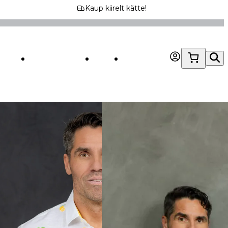
Kaup kiirelt kätte!
OOD
ÄRIKLIENDILE
MEIST
KONTAKT
rk 1410