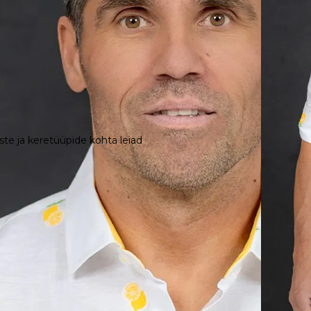
te ja keretüüpide kohta leiad