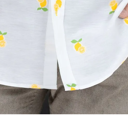
TELLIMINE
Tarneaeg
Tagastamine
Mõõdutabel
Privaatsuspoliitika
Müügitingimused
Tagastustingimused
© Autoriõigused kaitstud 2020 –
2026
| Ewald