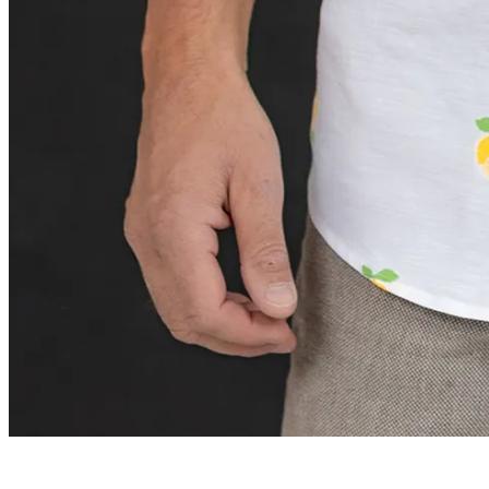
ESINDUSPOOD
Paldiski mnt. 29, Tallinn
Lahtiolekuajad:
E – R 10:00 – 18:00
L SULETUD kuni 22.08
P SULETUD
ewald@ewald.ee
+372 66 76 024