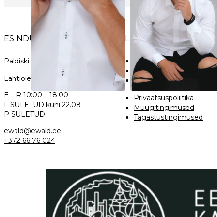
on
on
mitu
mitu
varianti.
variant
Valikud
Valik
ESINDUSPOOD
TELLIMINE
saab
saab
valida
valida
Paldiski mnt. 29, Tallinn
Tarneaeg
tootelehel
toote
Tagastamine
Lahtiolekuajad:
Mõõdutabel
E – R 10:00 – 18:00
Privaatsuspoliitika
L SULETUD kuni 22.08
Müügitingimused
P SULETUD
Tagastustingimused
ewald@ewald.ee
+372 66 76 024