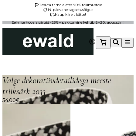
Tasuta tarne alates 90€ tellimustele
Mine
14-päevane tagastusõigus
otse
Kaup kiirelt kätte!
sisu
Eelmise hooaja särgid -25% – pakkumine kehtib 6.–20. augustini.
juurde
Esileht
/
Pood
/
Meeste särgid
/ Valge dekoratiivdetailidega
meeste triiksärk 2033
Valge dekoratiivdetailidega meeste
triiksärk 2033
54.00
€