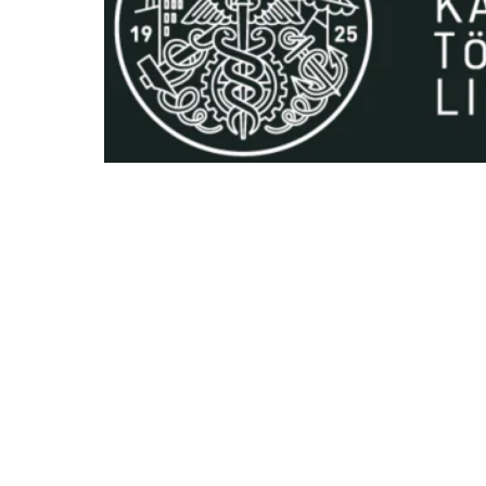
© Autoriõigused kaitstud 2020 –
2026
| Ewald