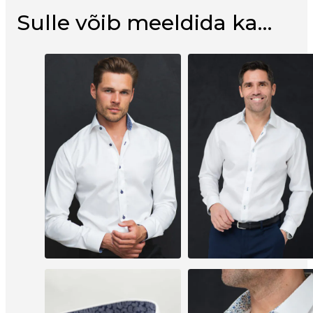
Sulle võib meeldida ka…
VALGE SINISTE DETAILIDEGA
VALGE SINISTE DETAILIDE
MEESTE TRIIKSÄRK 2032
MEESTE TRIIKSÄRK 1108
Sellel
Sellel
89.00
€
109.00
€