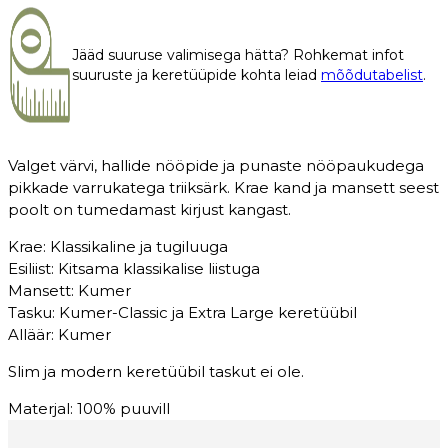
meeste
triiksärk
Jääd suuruse valimisega hätta? Rohkemat infot
2033
suuruste ja keretüüpide kohta leiad
mõõdutabelist
.
kogus
Valget värvi, hallide nööpide ja punaste nööpaukudega
pikkade varrukatega triiksärk. Krae kand ja mansett seest
poolt on tumedamast kirjust kangast.
Krae: Klassikaline ja tugiluuga
Esiliist: Kitsama klassikalise liistuga
Mansett: Kumer
Tasku: Kumer-Classic ja Extra Large keretüübil
Alläär: Kumer
Slim ja modern keretüübil taskut ei ole.
Materjal: 100% puuvill