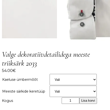
Valge dekoratiivdetailidega meeste
triiksärk 2033
54.00
€
Kaeluse ümbermõõt
Meeste särkide keretüüp
Valge
Lisa korvi
dekoratiivdetailidega